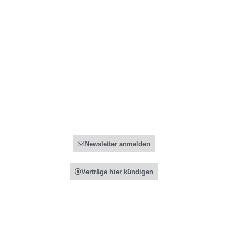
Pauschalreisen
Datenschutz
Flug Verspätung & Annulierung
Impressum
FAQ - Häufige Fragen
Allgemeines
Partner
Preise
Registrierung
Über Uns
Partner Informationen
Kontakt
Newsletter anmelden
Verträge hier kündigen
© 2021 Recht auf Reisen GmbH. Alle Rechte vorbehalten.