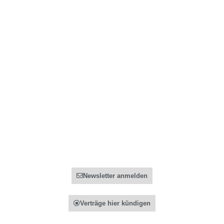
Ihr Recht bei ...
Rechtliches
Pauschalreisen
Datenschutz
Flug Verspätung & Annulierung
Impressum
FAQ - Häufige Fragen
Allgemeines
Partner
Preise
Registrierung
Über Uns
Partner Informationen
Kontakt
Newsletter anmelden
Verträge hier kündigen