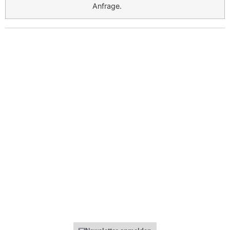
Anfrage.
Ihr Recht bei ...
Rechtliches
Pauschalreisen
Datenschutz
Flug Verspätung & Annulierung
Impressum
FAQ - Häufige Fragen
Allgemeines
Partner
Preise
Registrierung
Über Uns
Partner Informationen
Kontakt