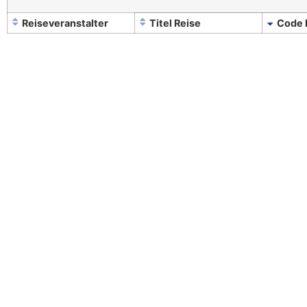
Reiseveranstalter
Titel Reise
Code 
Ihr Recht bei ...
Rechtliches
Pauschalreisen
Datenschutz
Flug Verspätung & Annulierung
Impressum
FAQ - Häufige Fragen
© 2021 Recht auf Reisen GmbH. Alle Rechte vorbehalten.