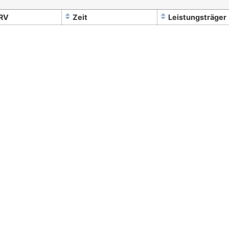
RV
Zeit
Leistungsträger
Allgemeines
Partner
Preise
Registrierung
Über Uns
Partner Informationen
Kontakt